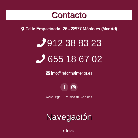
Contacto
Calle Empecinado, 26 - 28937 Móstoles (Madrid)
912 38 83 23
655 18 67 02
info@reformainterior.es
Facebook
Instagram
|
Aviso legal
Política de Cookies
page
page
opens
opens
Navegación
in
in
new
new
window
window
Inicio