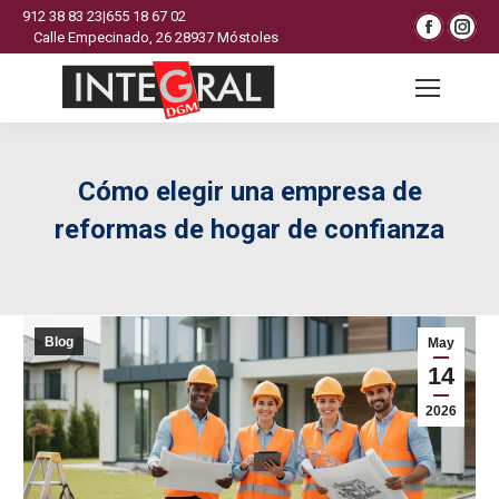
912 38 83 23
|
655 18 67 02
Faceb
In
Calle Empecinado, 26 28937 Móstoles
page
pa
open
op
Buscar:
in
in
new
n
wind
wi
Cómo elegir una empresa de
reformas de hogar de confianza
Blog
May
14
2026