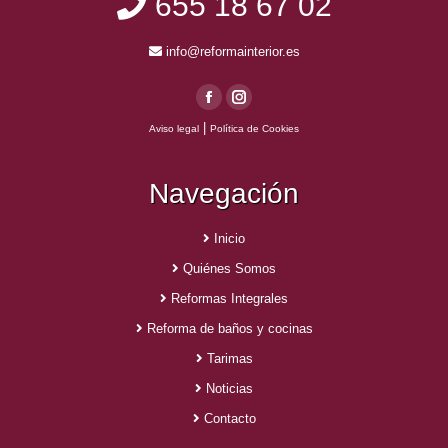
655 18 67 02
info@reformainterior.es
Facebook
Instagram
|
Aviso legal
Política de Cookies
page
page
opens
opens
Navegación
in
in
new
new
window
window
Inicio
Quiénes Somos
Reformas Integrales
Reforma de baños y cocinas
Tarimas
Noticias
Contacto