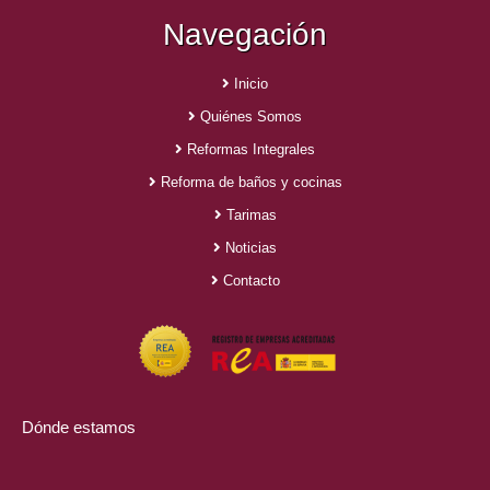
Navegación
in
in
new
new
window
window
Inicio
Quiénes Somos
Reformas Integrales
Reforma de baños y cocinas
Tarimas
Noticias
Contacto
Dónde estamos