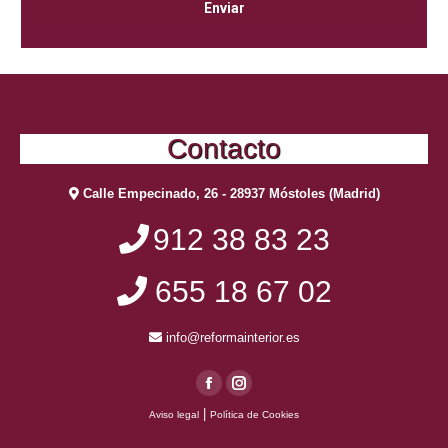
Contacto
Calle Empecinado, 26 - 28937 Móstoles (Madrid)
912 38 83 23
655 18 67 02
info@reformainterior.es
Facebook
Instagram
|
Aviso legal
Política de Cookies
page
page
opens
opens