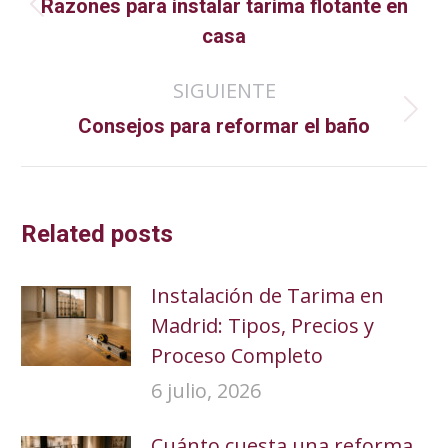
Razones para instalar tarima flotante en
Publicación
publicaciones
casa
anterior:
SIGUIENTE
Publicación
Consejos para reformar el baño
siguiente:
Related posts
Instalación de Tarima en
Madrid: Tipos, Precios y
Proceso Completo
6 julio, 2026
Cuánto cuesta una reforma