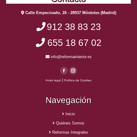
Calle Empecinado, 26 - 28937 Móstoles (Madrid)
912 38 83 23
655 18 67 02
info@reformainterior.es
Facebook
Instagram
|
Aviso legal
Política de Cookies
page
page
opens
opens
Navegación
in
in
new
new
window
window
Inicio
Quiénes Somos
Reformas Integrales