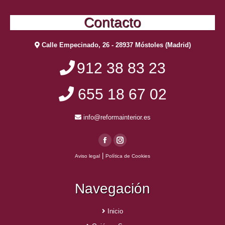
Contacto
Calle Empecinado, 26 - 28937 Móstoles (Madrid)
912 38 83 23
655 18 67 02
info@reformainterior.es
Facebook
Instagram
|
Aviso legal
Política de Cookies
page
page
opens
opens
Navegación
in
in
new
new
window
window
Inicio