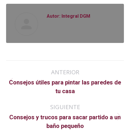
Autor:
Integral DGM
Navegación
ANTERIOR
entre
Consejos útiles para pintar las paredes de
Publicación
publicaciones
tu casa
anterior:
SIGUIENTE
Consejos y trucos para sacar partido a un
Publicación
baño pequeño
siguiente: