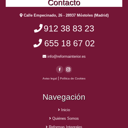
Contacto
Calle Empecinado, 26 - 28937 Móstoles (Madrid)
912 38 83 23
655 18 67 02
info@reformainterior.es
Facebook
Instagram
|
Aviso legal
Política de Cookies
page
page
opens
opens
Navegación
in
in
new
new
window
window
Inicio
Quiénes Somos
Reformas Integrales