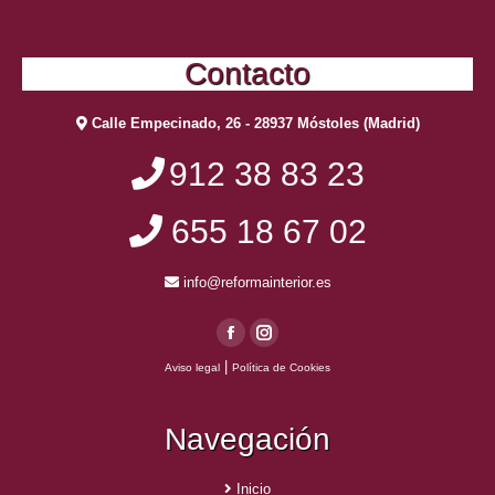
Contacto
Calle Empecinado, 26 - 28937 Móstoles (Madrid)
912 38 83 23
655 18 67 02
info@reformainterior.es
Facebook
Instagram
|
Aviso legal
Política de Cookies
page
page
opens
opens
Navegación
in
in
new
new
window
window
Inicio