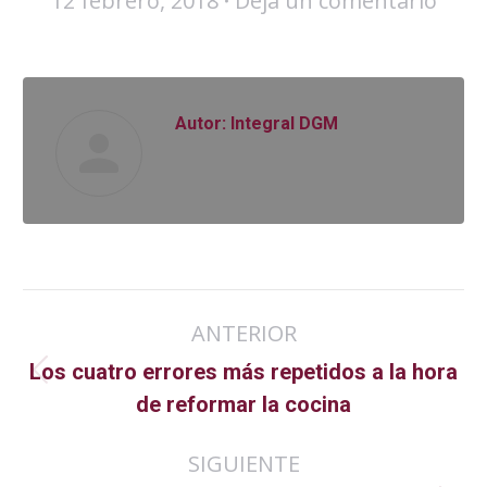
12 febrero, 2018
Deja un comentario
Autor:
Integral DGM
Navegación
ANTERIOR
entre
Los cuatro errores más repetidos a la hora
Publicación
publicaciones
de reformar la cocina
anterior:
SIGUIENTE